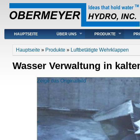
Hauptmenü
HAUPTSEITE
ÜBER UNS
PRODUKTE
PR
Sie sind hier
Hauptseite
»
Produkte
»
Luftbetätigte Wehrklappen
Wasser Verwaltung in kalt
Zeige das Originalbild
<